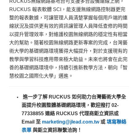
RUCKUS無線網路基地台可支援多台設備連線上網，
RUCKUS 報表軟體 SCI，能支援無線網路控制器更完
整的報表數據，可讓管理人員清楚掌握每個用戶端的連
線狀況及提供更有效的資訊讓管理人員降低查修的時間
以提升管理效率，對維護校園無線網路的穩定性有相當
大的幫助。
隨著校園無線網路更新專案的完成，台灣藝
術大學的基礎網路環境獲得大幅提升，對於支援現有的
教學與學習科技應用帶來極大助益。未來也將會在此完
善的基礎網路環境中，持續引進新教學方法，朝向「智
慧校園之國際化大學」邁進。
進一步了解 RUCKUS
如何助力台灣藝術大學全
面提升校園整體基礎網路環境
，
歡迎撥打
02-
77338855
連絡 RUCKUS 代理商鉅立資訊或
Email 至
marketing@jlead.com.tw
或
填寫聯絡
表單
與鉅立資訊聯繫洽詢！