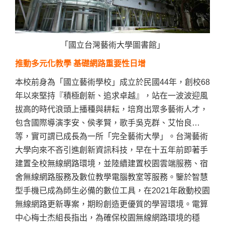
「國立台灣藝術大學圖書館」
推動多元化教學 基礎網路重要性日增
本校前身為「國立藝術學校」成立於民國44年，創校68
年以來堅持『積極創新、追求卓越』，站在一波波迎風
拔高的時代浪頭上播種與耕耘，培育出眾多藝術人才，
包含國際導演李安、侯孝賢，歌手吳克群、艾怡良…
等，實可謂已成長為一所「完全藝術大學」。
台灣藝術
大學向來不吝引進創新資訊科技，早在十五年前即著手
建置全校無線網路環境，並陸續建置校園雲端服務、宿
舍無線網路服務及數位教學電腦教室等服務。鑒於智慧
型手機已成為師生必備的數位工具，在2021年啟動校園
無線網路更新專案，期盼創造更優質的學習環境。
電算
中心梅士杰組長指出，為確保校園無線網路環境的穩