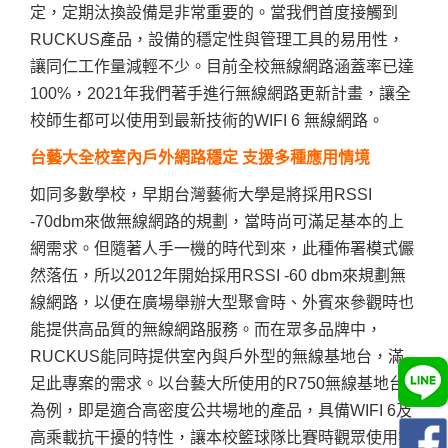
定，定期汰換設備是非常重要的。當我們首度接觸到
RUCKUS產品，設備的穩定性與管理工具的易用性，
讓同仁工作量減輕不少。目前全校無線網路涵蓋率已達
100%，2021年我們著手進行無線網路更新計畫，讓全
校師生都可以使用到最新技術的WIFI 6 無線網路。
台藝大全校室內戶外網路穩定 支援多種應用情境
如同多數學校，早期台灣藝術大學是將採用RSSI
-70dbm來做無線網路的規劃，當時尚可滿足基本的上
網需求。但隨著人手一機的時代到來，此種佈署模式儼
然落伍，所以2012年開始採用RSSI -60 dbm來規劃無
線網路，以便在廣場舉辦大型聚會時、外賓來參觀時也
能提供高品質的無線網路服務。而在眾多品牌中，
RUCKUS能同時提供室內與戶外型的無線基地台，滿
足此專案的需求。
以台藝大所使用的R750無線基地台
為例，即是適合高密度公共場地的產品，具備WIFI 6及
高乘載抗干擾的特性，讓本校籃球隊比賽時觀眾使用無