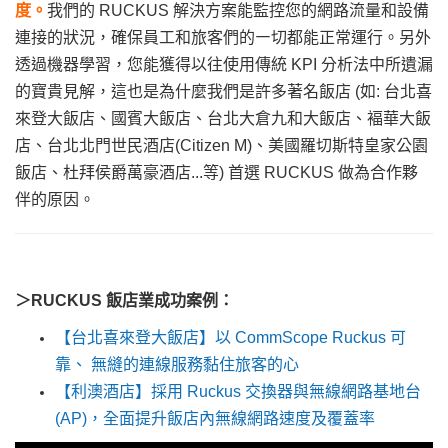
度。
我們的 RUCKUS 解決方案能監控您的網路流量和設備
連接的狀況，確保員工和旅客們的㇐切都能正常運行。另外
透過機器學習，您能獲得以往使用傳統 KPI 分析法中所遺漏
的寶貴見解，這也是為什麼我們是許多著名飯店 (如: 台北喜
來登大飯店
、國賓大飯店
、台北大倉九和大飯店
、褔華大飯
店
、台北北門世民酒店(Citizen M)
、
美國羅切斯特皇家公園
飯店、杜拜侯爵萬豪酒店...等) 首選 RUCKUS 做為合作夥
伴的原因。
＞
RUCKUS 飯店業成功案例：
【台北喜來登大飯店】以 CommScope Ruckus 可
靠、 無縫的連線服務黏住旅客的心
【利澳酒店】採用 Ruckus 交換器與無線網路基地台
(AP)，全面提升飯店內無線網路速度及覆蓋率