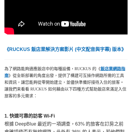
《
RUCKUS 飯店業解決方案影片 (中文配音與字幕) 版本
》
為了網路能夠適應飯店中的每種設備，RUCKUS 的《
飯店業網路指
南
》從全新部署的角度出發，提供了構建可互操作網路所需的工具
和資訊，讓您能夠從零開始建立，並儘快準備好接待入住的旅客。
讓我們来看看 RUCKUS 如何藉由以下四種方式幫助飯店來滿足入住
旅客的多元需求：
1. 快速可靠的訪客 Wi-Fi
根據 DeepBlue 最近的㇐項調查，63% 的旅客在訂房之前
會確認使否有無線網路，此外有 36% 的人表示，若他們對