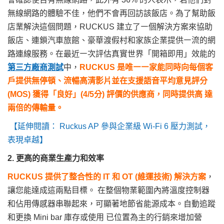
無線網路的體驗不佳，他們不會再回訪該飯店。為了幫助飯
店業解決這個問題，RUCKUS 建立了㇐個解決方案來協助
飯店、連鎖汽車旅館、豪華渡假村和家族企業提供㇐流的網
路連線服務。在最近㇐次評估真實世界「開箱即用」效能的
第三方廠商測試
中，
RUCKUS 是唯㇐㇐家能同時向每個客
戶提供無停頓、流暢高清影片並在支援語音平均意見評分
(MOS) 獲得「良好」(4/5分) 評價的供應商，同時提供高 達
兩倍的傳輸量。
【延伸閱讀： Ruckus AP 參與企業級 Wi-Fi 6 壓力測試，
表現卓越】
2. 更高的商業生產力和效率
RUCKUS 提供了整合性的 IT 和 OT (維運技術) 解決方案
，
讓您能達成這兩點目標。 在整個物業範圍內將溫度控制器
和佔用傳感器串聯起來，可顯著地節省能源成本。自動追蹤
和更換 Mini bar 庫存或使用 已位置為主的行銷來增加營