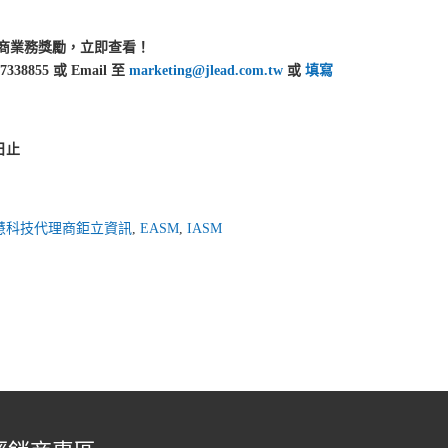
經銷商業務獎勵，立即查看！
855 或 Email 至
marketing@jlead.com.tw
或
填寫
 日止
義智慧科技代理商鉅立資訊
,
EASM
,
IASM