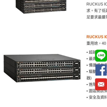
RUCKUS
I
求。有了低
足要求最嚴
RUCKUS
重用途，40 
• 超越 802
• 最高 24 個
• 備援式
• 驅動新一代
器)
• 進階 L3 
• 園區網狀
• 安全及資