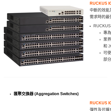
RUCKUS
I
中斷的效能及
需求時的最
RUCKUS
專為
業界
和 
可使
部
匯
聚交換器 (Aggregation Switches)
RUCKUS
I
彈性及可擴充性