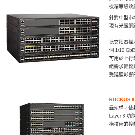
機箱等級效
針對中型市
現有光纖網
此交換器採
個 1/10 G
可用於上行鏈
組需求輕鬆升
受延遲影響
RUCKUS
I
疊架構，使
Layer 3
構技術的控制