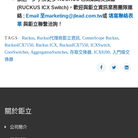
(RUCKUS ICX Switch)，歡迎與鉅立資訊業務團隊連
絡 ;
Email 至
marketing@jlead.com.tw
或
填寫聯絡表
單
與鉅立聯繫洽詢！
TAGS:
Ruckus
,
Ruckus代理商鉅立資訊
,
CommScope Ruckus
,
RuckusICX7150
,
Ruckus ICX
,
RuckusICX7550
,
ICXSwitch
,
CoreSwitches
,
AggregationSwitches
,
存取交換器
,
ICX8200
,
入門級交
換器
關於鉅立
公司簡介