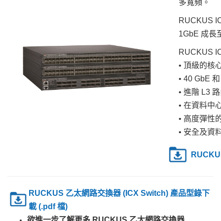
多寬頻
。
RUCKUS I
1GbE 成長
RUCKUS
I
• 頂級的
• 40 GbE
• 進階 L3
• 在資料中心部
•
高度彈性
•
安全及資料
RUCKU
RUCKUS 乙太網路交換器 (ICX Switch) 產品
型錄下
載 (
.pdf 檔
)
欲進一步了解更多 RUCKUS 乙太網路交換器