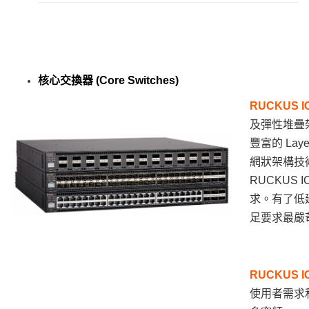
核心交換器 (Core Switches)
RUCKUS
I
及彈性堆疊
豐富的 Lay
網狀架構技術
RUCKUS
I
求。有了低
足要求最嚴
RUCKUS 
使用者需求